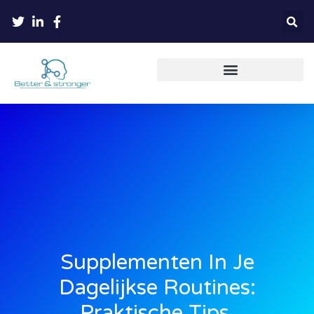
Persoonlijke ontwikkeling
Supplementen In Je
Dagelijkse Routines:
Praktische Tips